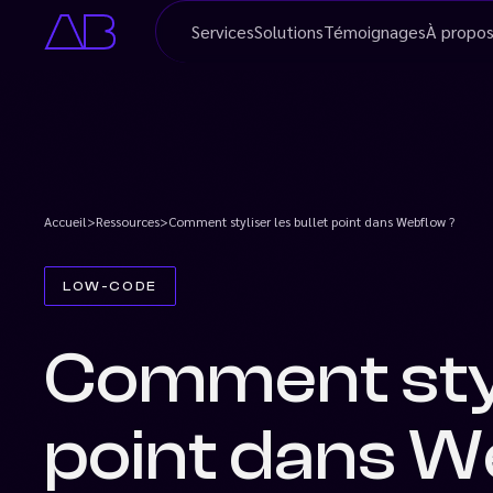
Services
Solutions
Témoignages
À
propo
Accueil
>
Ressources
>
Comment styliser les bullet point dans Webflow ?
LOW-CODE
Comment styli
point dans W