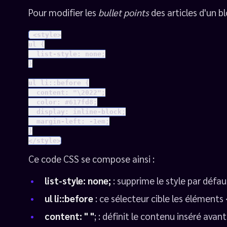
Pour modifier les
bullet points
des articles d'un bl
 <style>

ul {

  list-style: none;

}

ul li::before {

  content: "\2022";

  color: #617fd8;

  display: inline-block;

  margin-left: -1em;

}

</style>
Ce code CSS se compose ainsi :
list-style: none;
: supprime le style par défa
ul li::before
: ce sélecteur cible les éléments <
content: " "
; : définit le contenu inséré ava