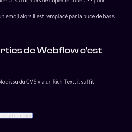
s : il suffit alors de copier le code CSS pour
n emoji alors il est remplacé par la puce de base.
rties de Webflow c'est
c issu du CMS via un Rich Text, il suffit
t-style-image