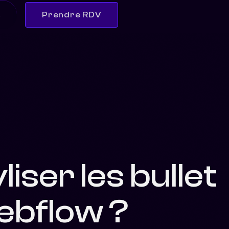
s
Prendre RDV
ser les bullet
ebflow ?