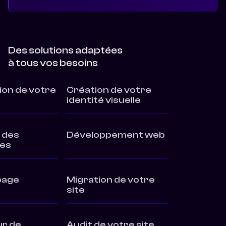
Des solutions adaptées
à tous vos besoins
on de votre
Création de votre
identité visuelle
 des
Développement web
es
page
Migration de votre
site
ur de
Audit de votre site