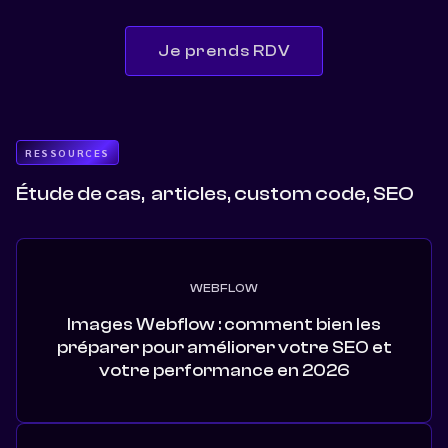
cahier des charges.
Pour la création et le développement d'une landing
Je prends RDV
page CRO, à partir de 1 950,00 €HT.
Pour des sites plus complexes, avec un CMS prix à
partir de 3 850,00 €HT.
RESSOURCES
É
tude de cas, articles, custom code, SEO
WEBFLOW
Images Webflow : comment bien les
préparer pour améliorer votre SEO et
votre performance en 2026