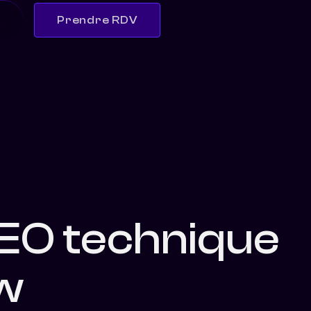
s
Prendre RDV
SEO technique
w