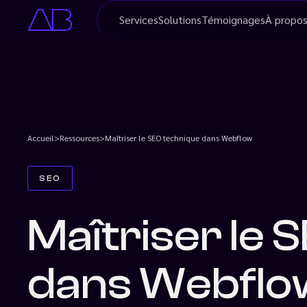
Services
Solutions
Témoignages
À
propo
Accueil
>
Ressources
>
Maîtriser le SEO technique dans Webflow
SEO
Maîtriser le 
dans Webflo