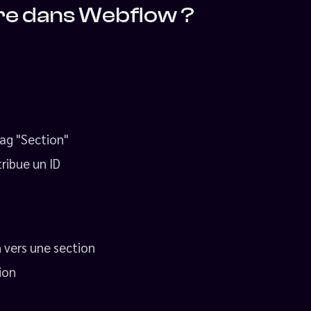
e dans Webflow ?
 tag "Section"
tribue un ID
n vers une section
ion