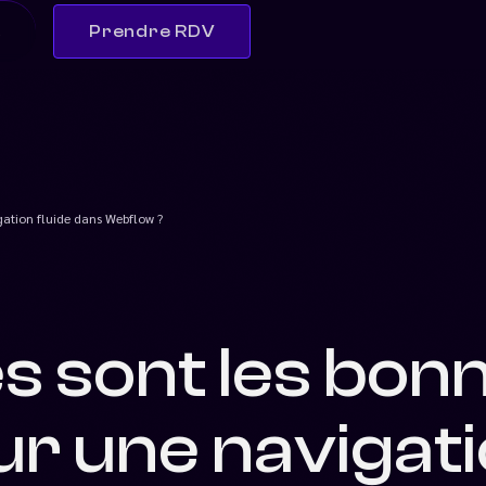
s
Prendre RDV
gation fluide dans Webflow ?
es sont les bon
ur une navigat