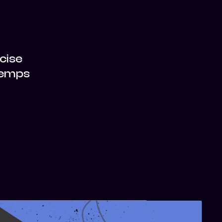
cise
 temps