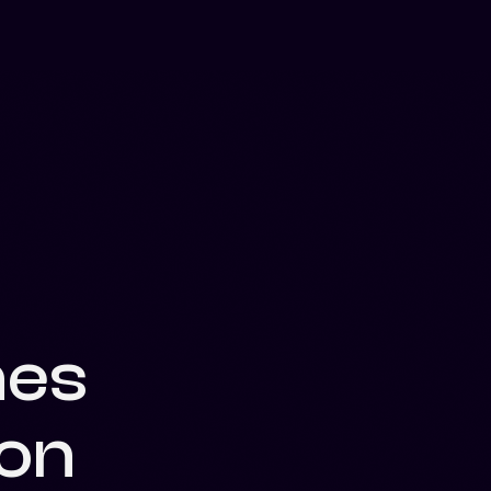
nes
ion