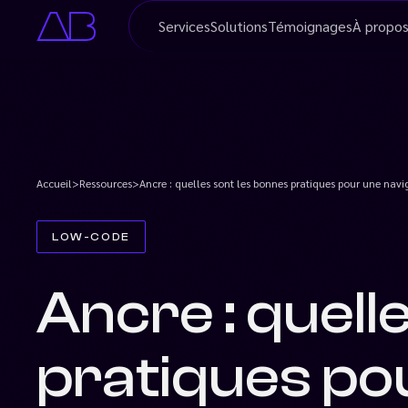
Services
Solutions
Témoignages
À
propo
Accueil
>
Ressources
>
Ancre : quelles sont les bonnes pratiques pour une navi
LOW-CODE
Ancre : quell
pratiques po